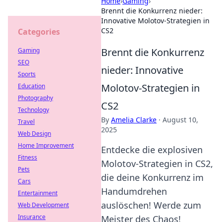
Home
›
Gaming
›
Brennt die Konkurrenz nieder:
Innovative Molotov-Strategien in
CS2
Categories
Brennt die Konkurrenz
Gaming
SEO
nieder: Innovative
Sports
Molotov-Strategien in
Education
Photography
CS2
Technology
By
Amelia Clarke
·
August 10,
Travel
2025
Web Design
Home Improvement
Entdecke die explosiven
Fitness
Molotov-Strategien in CS2,
Pets
die deine Konkurrenz im
Cars
Handumdrehen
Entertainment
auslöschen! Werde zum
Web Development
Insurance
Meister des Chaos!