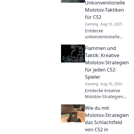
Unkonventionelle
Molotov-Taktiken
für CS2
Gaming
Aug 10, 2025
Entdecke
unkonventionelle
Molotov-Taktiken in
Flammen und
CS2! Bring deine
Gaming-Strategie auf
Taktik: Kreative
das nächste Level
Molotov-Strategien
und überliste deine
für jeden CS2-
Gegner!
Spieler
Gaming
Aug 10, 2025
Entdecke kreative
Molotov-Strategien
für CS2! Verbessere
Wie du mit
dein Gameplay mit
unseren Tipps und
Molotov-Strategien
werde zum Meister
das Schlachtfeld
der Flammen!
von CS2 in