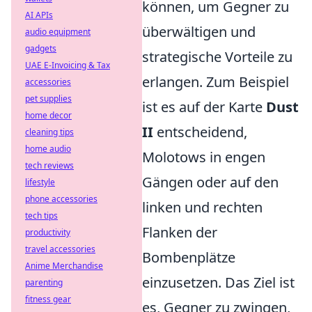
können, um Gegner zu
AI APIs
überwältigen und
audio equipment
gadgets
strategische Vorteile zu
UAE E-Invoicing & Tax
erlangen. Zum Beispiel
accessories
pet supplies
ist es auf der Karte
Dust
home decor
II
entscheidend,
cleaning tips
home audio
Molotows in engen
tech reviews
Gängen oder auf den
lifestyle
phone accessories
linken und rechten
tech tips
Flanken der
productivity
travel accessories
Bombenplätze
Anime Merchandise
einzusetzen. Das Ziel ist
parenting
fitness gear
es, Gegner zu zwingen,