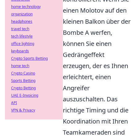
home technology
einen Molotov auf den
organization
kleinen Balkon über der
headphones
travel tech
Bombe A werfen,
tech lifestyle
können Sie einen
office lighting
keyboards
Gedrängeffekt
Crypto Sports Betting
erzeugen, der es Ihnen
home tech
Crypto Casino
erleichtert, einen
Sports Betting
Angreifer
Crypto Betting
UAE E-Invoicing
auszuschalten. Das
API
richtige Timing und die
VPN & Privacy
Koordination mit Ihren
Teamkameraden sind