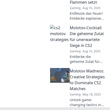
Flammen setzt
Gaming
Aug 10, 2025
Entfessle das Feuer!
Entdecke explosive
Molotov-Strategien,
Molotov-Cocktail:
um in CS2 das
Schlachtfeld zu
Die geheime Zutat
dominieren und als
für unerwartete
Sieger
Siege in CS2
hervorzugehen.
Gaming
Aug 10, 2025
Entdecke die
geheime Zutat für
unerwartete Siege in
Molotov Madness:
CS2! So setzt du
Molotov-Cocktails
Creative Strategies
effektiv ein und
to Dominate CS2
überlistest deine
Matches
Gegner!
Gaming
May 18, 2025
Unlock game-
changing tactics in
Molotov Madness and