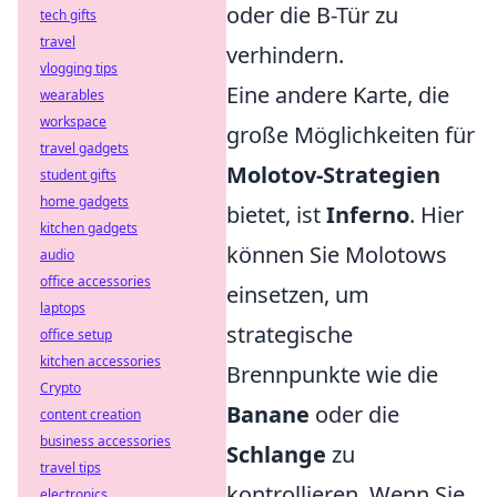
oder die B-Tür zu
tech gifts
travel
verhindern.
vlogging tips
Eine andere Karte, die
wearables
workspace
große Möglichkeiten für
travel gadgets
Molotov-Strategien
student gifts
home gadgets
bietet, ist
Inferno
. Hier
kitchen gadgets
können Sie Molotows
audio
office accessories
einsetzen, um
laptops
strategische
office setup
kitchen accessories
Brennpunkte wie die
Crypto
Banane
oder die
content creation
business accessories
Schlange
zu
travel tips
kontrollieren. Wenn Sie
electronics