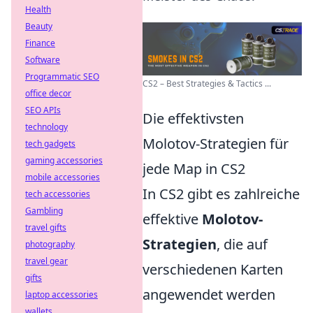
Health
Beauty
Finance
Software
Programmatic SEO
CS2 – Best Strategies & Tactics ...
office decor
SEO APIs
Die effektivsten
technology
Molotov-Strategien für
tech gadgets
gaming accessories
jede Map in CS2
mobile accessories
In CS2 gibt es zahlreiche
tech accessories
Gambling
effektive
Molotov-
travel gifts
Strategien
, die auf
photography
travel gear
verschiedenen Karten
gifts
angewendet werden
laptop accessories
wallets