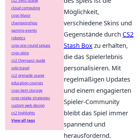
des Spiels ist die
cs2 SMG usage
cloud computing
Möglichkeit,
csgo Major
verschiedene Skins und
championships
gaming events
Gegenstände durch
CS2
robotics
Stash Box
zu erhalten,
csgo pre-round setups
csgo skins
die das Spielerlebnis
cs2 Overpass guide
personalisieren. Mit
solo travel
cs2 grenade usage
regelmäßigen Updates
education courses
und einem engagierten
csgo item storage
csgo retake strategies
Spieler-Community
custom web design
bleibt das Spiel immer
cs2 highlights
View all tags
spannend und
herausfordernd.