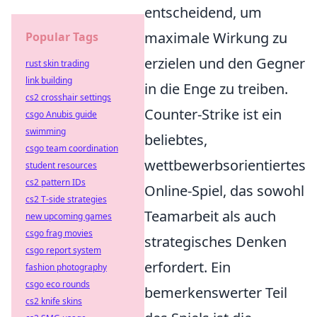
entscheidend, um
maximale Wirkung zu
Popular Tags
erzielen und den Gegner
rust skin trading
link building
in die Enge zu treiben.
cs2 crosshair settings
Counter-Strike ist ein
csgo Anubis guide
swimming
beliebtes,
csgo team coordination
wettbewerbsorientiertes
student resources
cs2 pattern IDs
Online-Spiel, das sowohl
cs2 T-side strategies
Teamarbeit als auch
new upcoming games
csgo frag movies
strategisches Denken
csgo report system
erfordert. Ein
fashion photography
csgo eco rounds
bemerkenswerter Teil
cs2 knife skins