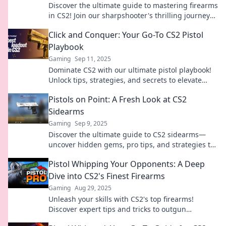
Discover the ultimate guide to mastering firearms
in CS2! Join our sharpshooter's thrilling journey
to pistol perfection and unlock your potential!
Click and Conquer: Your Go-To CS2 Pistol
Playbook
Gaming
Sep 11, 2025
Dominate CS2 with our ultimate pistol playbook!
Unlock tips, strategies, and secrets to elevate
your gameplay and conquer every round!
Pistols on Point: A Fresh Look at CS2
Sidearms
Gaming
Sep 9, 2025
Discover the ultimate guide to CS2 sidearms—
uncover hidden gems, pro tips, and strategies to
elevate your game. Don't miss out!
Pistol Whipping Your Opponents: A Deep
Dive into CS2's Finest Firearms
Gaming
Aug 29, 2025
Unleash your skills with CS2's top firearms!
Discover expert tips and tricks to outgun
opponents in our ultimate guide to pistol