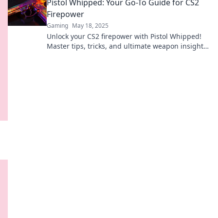
Pistol Whipped: Your Go-To Guide for CS2
whipping.
Firepower
Gaming
May 18, 2025
Unlock your CS2 firepower with Pistol Whipped!
Master tips, tricks, and ultimate weapon insights
to dominate the game. Click now!