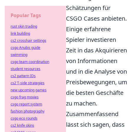
Schätzungen für
Popular Tags
CSGO Cases anbieten.
rust skin trading
Einige erfahrene
link building
Spieler investieren
cs2 crosshair settings
csgo Anubis guide
Zeit in das Akquirieren
swimming
von Informationen
csgo team coordination
student resources
und in die Analyse von
cs2 pattern IDs
Preisbewegungen, um
cs2 T-side strategies
new upcoming games
die besten Geschäfte
csgo frag movies
zu machen.
csgo report system
fashion photography
Zusammenfassend
csgo eco rounds
lässt sich sagen, dass
cs2 knife skins