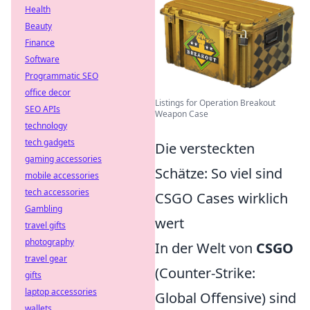
Health
Beauty
Finance
Software
Programmatic SEO
office decor
Listings for Operation Breakout
SEO APIs
Weapon Case
technology
tech gadgets
Die versteckten
gaming accessories
Schätze: So viel sind
mobile accessories
tech accessories
CSGO Cases wirklich
Gambling
wert
travel gifts
photography
In der Welt von
CSGO
travel gear
(Counter-Strike:
gifts
laptop accessories
Global Offensive) sind
wallets