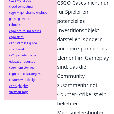
cs2 SMG usage
CSGO Cases nicht nur
cloud computing
für Spieler ein
csgo Major championships
gaming events
potenzielles
robotics
Investitionsobjekt
csgo pre-round setups
csgo skins
darstellen, sondern
cs2 Overpass guide
auch ein spannendes
solo travel
cs2 grenade usage
Element im Gameplay
education courses
sind, das die
csgo item storage
csgo retake strategies
Community
custom web design
zusammenbringt.
cs2 highlights
View all tags
Counter-Strike ist ein
beliebter
Mehrspielershooter,