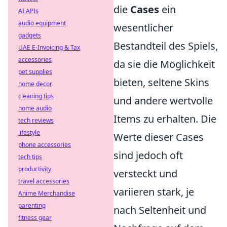
die
Cases
ein
AI APIs
audio equipment
wesentlicher
gadgets
Bestandteil des Spiels,
UAE E-Invoicing & Tax
accessories
da sie die Möglichkeit
pet supplies
bieten, seltene Skins
home decor
cleaning tips
und andere wertvolle
home audio
Items zu erhalten. Die
tech reviews
lifestyle
Werte dieser Cases
phone accessories
sind jedoch oft
tech tips
productivity
versteckt und
travel accessories
variieren stark, je
Anime Merchandise
parenting
nach Seltenheit und
fitness gear