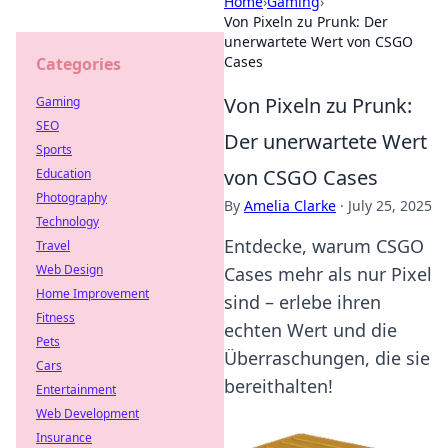
Home
›
Gaming
›
Von Pixeln zu Prunk: Der
unerwartete Wert von CSGO
Cases
Categories
Von Pixeln zu Prunk:
Gaming
SEO
Der unerwartete Wert
Sports
von CSGO Cases
Education
Photography
By
Amelia Clarke
·
July 25, 2025
Technology
Entdecke, warum CSGO
Travel
Web Design
Cases mehr als nur Pixel
Home Improvement
sind – erlebe ihren
Fitness
echten Wert und die
Pets
Überraschungen, die sie
Cars
bereithalten!
Entertainment
Web Development
Insurance