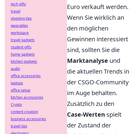
tech gifts
Euro verkauft werden.
travel
Wenn Sie wirklich an
vlogging tips
wearables
den möglichen
workspace
Gewinnen interessiert
travel gadgets
student gifts
sind, sollten Sie die
home gadgets
Marktanalyse
und
kitchen gadgets
audio
die aktuellen Trends in
office accessories
der CSGO-Community
laptops
office setup
im Auge behalten.
kitchen accessories
Zusätzlich zu den
Crypto
content creation
Case-Werten
spielt
business accessories
der Zustand der
travel tips
electronics