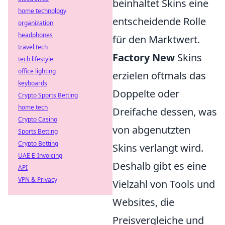
beinhaltet Skins eine
home technology
entscheidende Rolle
organization
headphones
für den Marktwert.
travel tech
Factory New
Skins
tech lifestyle
office lighting
erzielen oftmals das
keyboards
Doppelte oder
Crypto Sports Betting
home tech
Dreifache dessen, was
Crypto Casino
von abgenutzten
Sports Betting
Crypto Betting
Skins verlangt wird.
UAE E-Invoicing
Deshalb gibt es eine
API
VPN & Privacy
Vielzahl von Tools und
Websites, die
Preisvergleiche und