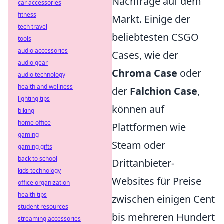
Nachfrage auf dem
car accessories
fitness
Markt. Einige der
tech travel
beliebtesten CSGO
tools
audio accessories
Cases, wie der
audio gear
Chroma Case
oder
audio technology
health and wellness
der
Falchion Case
,
lighting tips
können auf
biking
home office
Plattformen wie
gaming
Steam oder
gaming gifts
back to school
Drittanbieter-
kids technology
Websites für Preise
office organization
health tips
zwischen einigen Cent
student resources
bis mehreren Hundert
streaming accessories