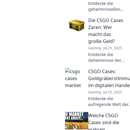
Entdecke die
geheimnisvollen
CSGO Cases!
Die CSGO Cases
Überraschungen
warten auf dich –
Zaren: Wer
lass dich von den
macht das
seltenen Funden
große Geld?
überraschen!
Gaming
Jul 25, 2025
Entdecke die
Geheimnisse der
CSGO Cases Zaren!
CSGO Cases:
Wer erzielt das
große Geld mit
Goldgräberstimm
dem Handel?
im digitalen Hande
Finde es jetzt
Gaming
Jul 25, 2025
heraus und starte
Entdecke die
durch!
aufregende Welt der
CSGO Cases! Finde
Welche CSGO
heraus, wie du im
digitalen Handel dei
Cases sind die
Glück machen kannst
wahren