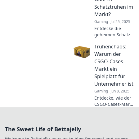
Schatztruhen im
Markt?
Gaming
Jul 25, 2025
Entdecke die
geheimen Schätze
unter den CSGO
Truhenchaos:
Cases! Finde
heraus, welche
Warum der
Cases dir den
CSGO-Cases-
größten Gewinn
Markt ein
bringen können!
Spielplatz für
Unternehmer ist
Gaming
Jun 8, 2025
Entdecke, wie der
CSGO-Cases-Markt
Unternehmer
anzieht und
welche
The Sweet Life of Bettajelly
Geheimnisse
hinter diesem
Welcome to Bettajelly, your go-to blog for sweet and savory