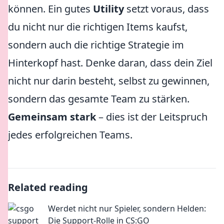
können. Ein gutes
Utility
setzt voraus, dass
du nicht nur die richtigen Items kaufst,
sondern auch die richtige Strategie im
Hinterkopf hast. Denke daran, dass dein Ziel
nicht nur darin besteht, selbst zu gewinnen,
sondern das gesamte Team zu stärken.
Gemeinsam stark
– dies ist der Leitspruch
jedes erfolgreichen Teams.
Related reading
Werdet nicht nur Spieler, sondern Helden:
Die Support-Rolle in CS:GO